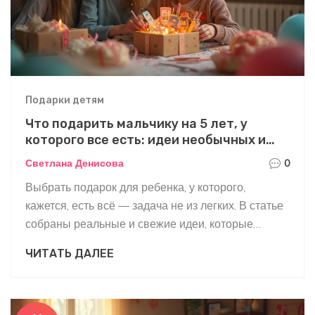
лишней воды.
Подарки детям
Что подарить мальчику на 5 лет, у
которого все есть: идеи необычных и
полезных подарков
Светлана Денисова
0
Выбрать подарок для ребенка, у которого,
кажется, есть всё — задача не из легких. В статье
собраны реальные и свежие идеи, которые
подойдут именно для пяти лет: от впечатлений до
ЧИТАТЬ ДАЛЕЕ
подарков, связанных с развитием, до советов по
упаковке и вручению. Разберём, почему игрушки
из магазина могут проиграть эмоциям, и на что
лучше обратить внимание. Поделюсь личным