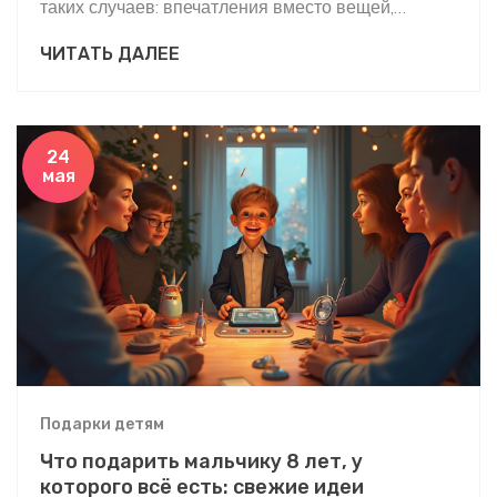
таких случаев: впечатления вместо вещей,
значимые и проектные подарки, безделушки с
ЧИТАТЬ ДАЛЕЕ
функцией, персонализация и важные бонусы для
развития. Все советы максимально практичны и
подойдут даже для подростков.
24
мая
Подарки детям
Что подарить мальчику 8 лет, у
которого всё есть: свежие идеи