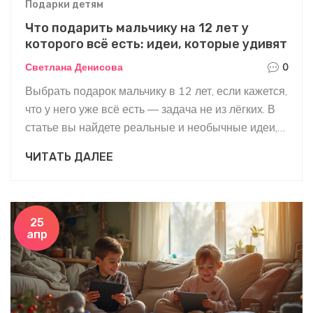
Подарки детям
Что подарить мальчику на 12 лет у
которого всё есть: идеи, которые удивят
Светлана Денисова
0
Выбрать подарок мальчику в 12 лет, если кажется,
что у него уже всё есть — задача не из лёгких. В
статье вы найдете реальные и необычные идеи,
которые действительно удивят подростка.
ЧИТАТЬ ДАЛЕЕ
Поговорим о том, как подарить не вещь, а эмоции
и опыт. Поделюсь советами, которые помогают
мне самой выбирать подарки для детей в
возрасте от 10 до 13 лет. Узнаете, на что
25
апр
обращать внимание при выборе, чтобы подарок
не ушёл на полку.