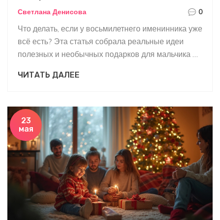
Светлана Денисова
0
Что делать, если у восьмилетнего именинника уже
всё есть? Эта статья собрала реальные идеи
полезных и необычных подарков для мальчика 8
лет, который не удивляется привычным
ЧИТАТЬ ДАЛЕЕ
игрушками. Простым языком — о современных
трендах, впечатлениях и ситуациях, когда
стандартный подход не работает. Мы разберём
секреты выбора, поделимся примерами из жизни
23
мая
и актуальными советами на 2025 год.