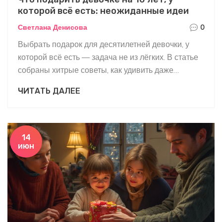
которой всё есть: неожиданные идеи
Светлана Денисова
0
Выбрать подарок для десятилетней девочки, у
которой всё есть — задача не из лёгких. В статье
собраны хитрые советы, как удивить даже
избалованного ребёнка. Варианты не зависят от
ЧИТАТЬ ДАЛЕЕ
кошелька: можно порадовать без крупных затрат
или вложиться в что-то значимое. Есть идеи для
развития, впечатлений и необычных сюрпризов,
которые не встретишь на каждую полку в
14
июн
магазине. Практичные и действительно
запоминающиеся выборы.