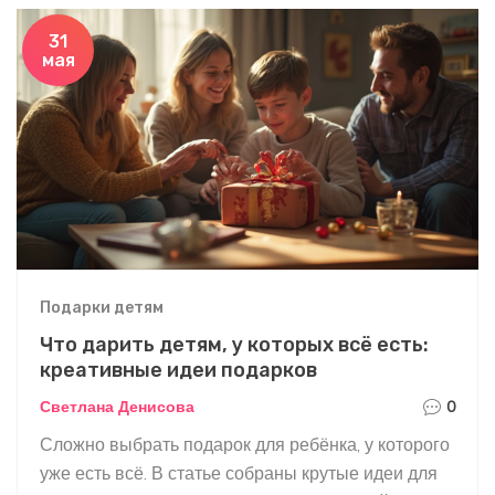
какие презенты лучше не покупать и о хитростях,
которые пригодятся при покупке. Всё просто,
31
мая
понятно и по делу — чтобы прийти в гости с
актуальным и нужным подарком.
Подарки детям
Что дарить детям, у которых всё есть:
креативные идеи подарков
Светлана Денисова
0
Сложно выбрать подарок для ребёнка, у которого
уже есть всё. В статье собраны крутые идеи для