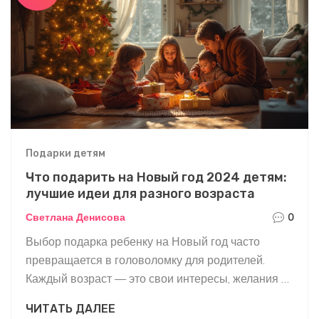
для творчества — всё это может по-настоящему
удивить и вдохновить ребенка. Читайте, чтобы
найти идею, которая подойдет именно вашему
ребенку.
Подарки детям
Что подарить на Новый год 2024 детям:
лучшие идеи для разного возраста
Светлана Денисова
0
Выбор подарка ребенку на Новый год часто
превращается в головоломку для родителей.
Каждый возраст — это свои интересы, желания и
даже капризы. В этой статье собраны конкретные
ЧИТАТЬ ДАЛЕЕ
советы и проверенные идеи: что дарить