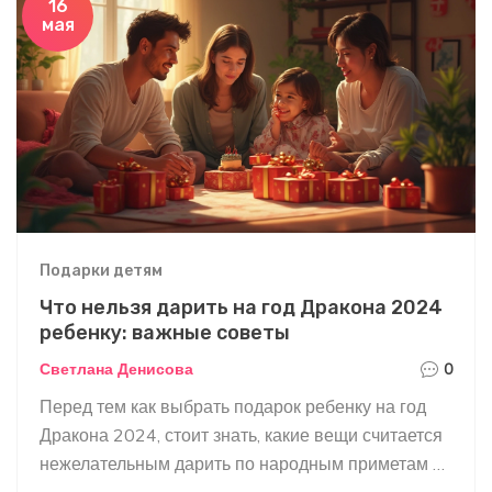
16
мая
опытом, лайфхаками и расскажу, что
действительно вызовет радость у маленького
именинника. Статья поможет не теряться среди
вариантов, а подобрать подарок, который
действительно удивит.
Подарки детям
Что нельзя дарить на год Дракона 2024
ребенку: важные советы
Светлана Денисова
0
Перед тем как выбрать подарок ребенку на год
Дракона 2024, стоит знать, какие вещи считается
нежелательным дарить по народным приметам и