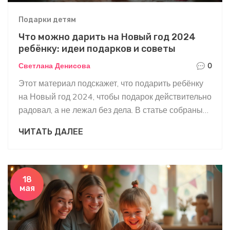
Подарки детям
Что можно дарить на Новый год 2024
ребёнку: идеи подарков и советы
Светлана Денисова
0
Этот материал подскажет, что подарить ребёнку
на Новый год 2024, чтобы подарок действительно
радовал, а не лежал без дела. В статье собраны
актуальные идеи для разных возрастов,
ЧИТАТЬ ДАЛЕЕ
практические советы и неожиданные факты,
которые помогут подобрать лучший вариант. Вы
узнаете, что сейчас особенно популярно среди
детей, как не ошибиться с выбором и сделать
18
мая
подарок максимально полезным и
запоминающимся. Есть рекомендации не только
по игрушкам, но и по эмоциональным и
необычным сюрпризам. Всё просто и понятно, без