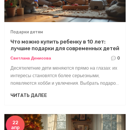
Подарки детям
Что можно купить ребенку в 10 лет:
лучшие подарки для современных детей
Светлана Денисова
0
Десятилетние дети меняются прямо на глазах: их
интересы становятся более серьезными,
появляются хобби и увлечения. Выбрать подарок
становится сложнее, ведь хочется и порадовать, и
ЧИТАТЬ ДАЛЕЕ
не прогадать с выбором. В этой статье
разбираются самые удачные идеи для подарков
на 10 лет, а также даются конкретные советы для
родителей и родственников. Современные
22
апр
гаджеты, спортивные принадлежности, наборы