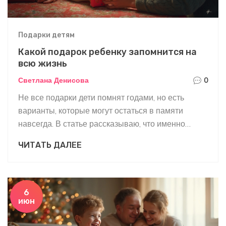
Подарки детям
Какой подарок ребенку запомнится на
всю жизнь
Светлана Денисова
0
Не все подарки дети помнят годами, но есть
варианты, которые могут остаться в памяти
навсегда. В статье рассказываю, что именно
работает лучше—эмоции, впечатления или те
ЧИТАТЬ ДАЛЕЕ
вещи, которые подчеркивают индивидуальность
ребенка. Подскажу, на что точно стоит обратить
внимание, если цель — подарить нечто
особенное, а не просто еще одну игрушку. В
6
июн
статье вы найдете конкретные примеры и советы,
чтобы не ошибиться с выбором. Сюрпризы,