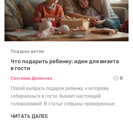
которые формируют воспоминания,
действительно существуют!
Подарки детям
Что подарить ребенку: идеи для визита
в гости
Светлана Денисова
0
Порой выбрать подарок ребенку, к которому
собираешься в гости, бывает настоящей
головоломкой. В статье собраны проверенные
советы и реальные примеры, чтобы вы не
ЧИТАТЬ ДАЛЕЕ
ошиблись с выбором. Здесь вы узнаете, как
угадать с подарком по возрасту и интересам,