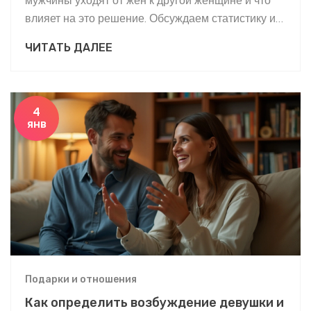
влияет на это решение. Обсуждаем статистику и
основные причины подобных поступков.
ЧИТАТЬ ДАЛЕЕ
Предлагаем советы любовницам по выбору
подарков, которые помогут укрепить отношения.
Также обращаемся к свадебным и брачным
консультантам за их мнениями по этому вопросу.
4
янв
Подарки и отношения
Как определить возбуждение девушки и