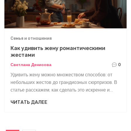
Семья и отношения
Как удивить жену романтическими
жестами
Светлана Денисова
0
Удивить жену можно множеством способов: от
небольших жестов до грандиозных сюрпризов. В
статье расскажем, как сделать это искренне и
стильно, учитывая индивидуальные
ЧИТАТЬ ДАЛЕЕ
предпочтения вашей супруги. Поделимся
интересными идеями и полезными советами,
которые помогут укрепить ваши отношения и
добавить романтики в повседневность.