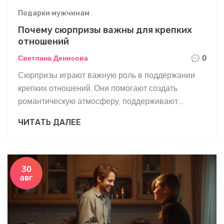
Подарки мужчинам
Почему сюрпризы важны для крепких
отношений
Светлана Денисова
0
Сюрпризы играют важную роль в поддержании
крепких отношений. Они помогают создать
романтическую атмосферу, поддерживают
интерес друг к другу и создают приятные
ЧИТАТЬ ДАЛЕЕ
воспоминания. В этой статье обсуждаются
важность сюрпризов и некоторые идеи, как
сделать их для своего партнёра.
30
авг