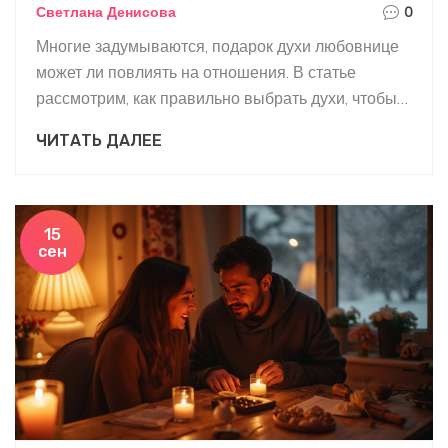
Светлана Денисова
0
Многие задумываются, подарок духи любовнице
может ли повлиять на отношения. В статье
рассмотрим, как правильно выбрать духи, чтобы
они не стали причиной разлада, а также
ЧИТАТЬ ДАЛЕЕ
интересные факты и советы по выбору ароматов.
Узнайте, как избежать ошибок и сделать подарок,
который понравится.
15
сен