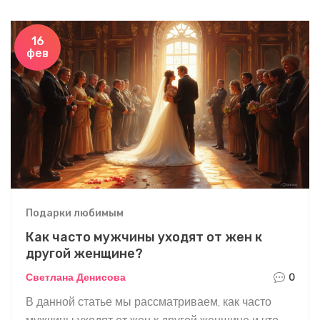
фактов, и вы сможете строить отношения,
которые понравятся обоим. Советы помогут
16
фев
сделать ваши отношения крепче и интереснее.
Подарки любимым
Как часто мужчины уходят от жен к
другой женщине?
Светлана Денисова
0
В данной статье мы рассматриваем, как часто
мужчины уходят от жен к другой женщине и что