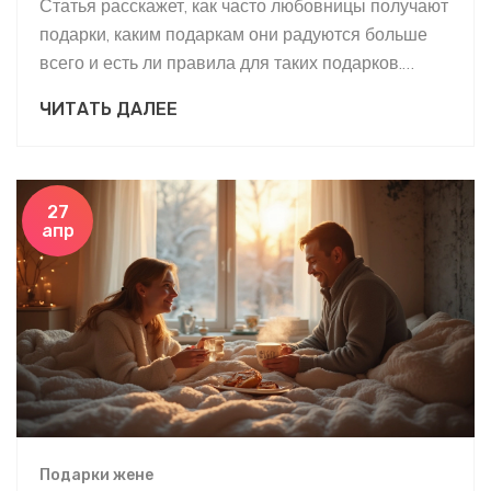
Статья расскажет, как часто любовницы получают
подарки, каким подаркам они радуются больше
всего и есть ли правила для таких подарков.
Разберем, кто обычно дарит подарки, опасно ли
ЧИТАТЬ ДАЛЕЕ
это и как секретность влияет на выбор.
Поделимся советами, чтобы подарок
действительно понравился, и объясним, как не
попасть в неловкое положение. Всё — без
27
апр
лишней романтики, только то, что важно знать на
практике.
Подарки жене