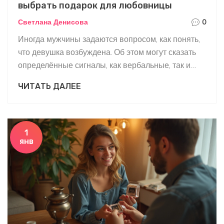
выбрать подарок для любовницы
Светлана Денисова
0
Иногда мужчины задаются вопросом, как понять,
что девушка возбуждена. Об этом могут сказать
определённые сигналы, как вербальные, так и
невербальные. Понимание этого может помочь
ЧИТАТЬ ДАЛЕЕ
улучшить отношения с партнёром. Важно также
рассмотреть идеи подарков для любовницы,
чтобы укрепить эмоциональную связь. В статье
мы предложим советы и идеи по обоим аспектам.
1
янв