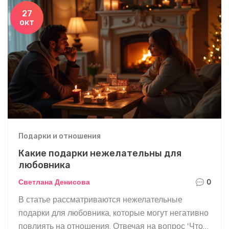
классических до нестандартных решений.
27
окт
Узнайте, как настроение, атмосфера и уделенное
внимание могут стать самыми ценными
подарками. Наслаждайтесь нашими полезными
советами, которые помогут сделать правильный
выбор.
Подарки и отношения
Какие подарки нежелательны для
любовника
Светлана Денисова
0
В статье рассматриваются нежелательные
подарки для любовника, которые могут негативно
повлиять на отношения. Отвечая на вопрос 'Что