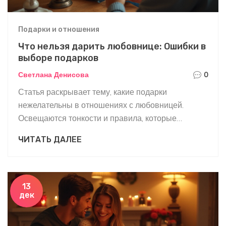
Подарки и отношения
Что нельзя дарить любовнице: Ошибки в
выборе подарков
Светлана Денисова
0
Статья раскрывает тему, какие подарки
нежелательны в отношениях с любовницей.
Освещаются тонкости и правила, которые
помогут избежать неловких ситуаций и укрепят
ЧИТАТЬ ДАЛЕЕ
отношения. Рассматриваются примеры подарков,
которые могут быть восприняты неправильно.
Даются советы, которые помогут порадовать
любовницу и избежать ошибок. Предоставляются
13
дек
полезные рекомендации для укрепления
романтических уз и создания благоприятной
атмосферы.