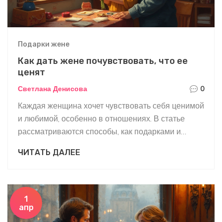
Подарки жене
Как дать жене почувствовать, что ее
ценят
Светлана Денисова
0
Каждая женщина хочет чувствовать себя ценимой
и любимой, особенно в отношениях. В статье
рассматриваются способы, как подарками и
простыми действиями дарить жене чувство
ЧИТАТЬ ДАЛЕЕ
значимости. Узнайте, как простые мелочи и
внимание могут укрепить связь между вами и
сделать ваш брак еще крепче.
1
апр