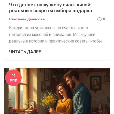
Что делает вашу жену счастливой:
реальные секреты выбора подарка
Светлана Денисова
0
Каждая жена уникальна, но счастье часто
питается из мелочей и внимания. Мы изучили
реальные истории и практические советы, чтобы
понять, как сделать женщину по-настоящему
ЧИТАТЬ ДАЛЕЕ
счастливой, не промахнувшись с подарком. В
статье — простые лайфхаки, честные факты и
неожиданные идеи для мужей. Подойдет и для
молодых пар, и для тех, кто давно в браке.
11
апр
Узнайте, как удивить свою жену и укрепить ваши
отношения.