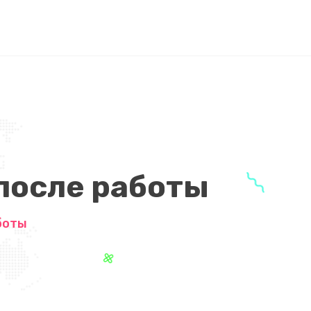
после работы
боты