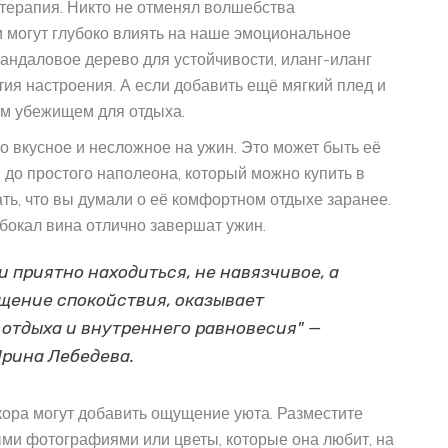
ерапия. Никто не отменял волшебства
 могут глубоко влиять на наше эмоциональное
сандаловое дерево для устойчивости, иланг-иланг
ия настроения. А если добавить ещё мягкий плед и
ым убежищем для отдыха.
то вкусное и несложное на ужин. Это может быть её
 до простого наполеона, который можно купить в
ть, что вы думали о её комфортном отдыхе заранее.
 бокал вина отлично завершат ужин.
и приятно находиться, не навязчивое, а
щение спокойствия, оказывает
 отдыха и внутреннего равновесия" —
Ирина Лебедева.
ора могут добавить ощущение уюта. Разместите
и фотографиями или цветы, которые она любит, на