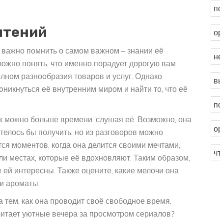
п
чтений
о
, важно помнить о самом важном – знании её
н
ложно понять, что именно порадует дорогую вам
лном разнообразия товаров и услуг. Однако
в
никнуться её внутренним миром и найти то, что её
п
ак можно больше времени, слушая её. Возможно, она
о
отелось бы получить, но из разговоров можно
тся моментов, когда она делится своими мечтами,
ч
и местах, которые её вдохновляют. Таким образом,
 ей интересны. Также оцените, какие мелочи она
и ароматы.
а тем, как она проводит своё свободное время.
читает уютные вечера за просмотром сериалов?