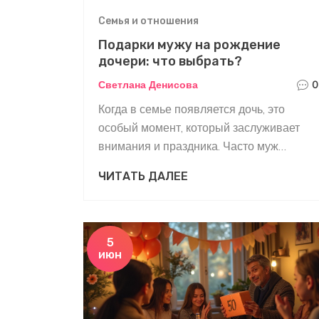
Семья и отношения
Подарки мужу на рождение
дочери: что выбрать?
Светлана Денисова
0
Когда в семье появляется дочь, это
особый момент, который заслуживает
внимания и праздника. Часто муж
задается вопросом, что подарить жене в
ЧИТАТЬ ДАЛЕЕ
такой важный момент. В этой статье мы
рассмотрим лучшие идеи подарков,
которые могут помочь выразить
благодарность и любовь.
5
июн