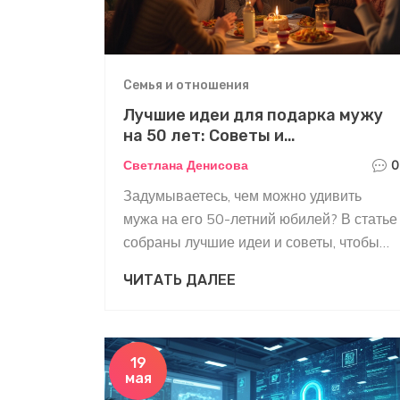
Семья и отношения
Лучшие идеи для подарка мужу
на 50 лет: Советы и
рекомендации
Светлана Денисова
0
Задумываетесь, чем можно удивить
мужа на его 50-летний юбилей? В статье
собраны лучшие идеи и советы, чтобы
помочь вам выбрать идеальный
ЧИТАТЬ ДАЛЕЕ
подарок. Узнайте, как создать
незабываемый праздник и принести
радость любимому человеку.
19
мая