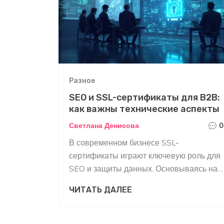
Разное
SEO и SSL-сертификаты для B2B:
как важны технические аспекты
Светлана Денисова
0
В современном бизнесе SSL-
сертификаты играют ключевую роль для
SEO и защиты данных. Основываясь на
технических аспектах, владельцы B2B-
ЧИТАТЬ ДАЛЕЕ
сайтов могут значительно улучшить свои
позиции в поисковых системах. В статье
обсуждаются важные преимущества