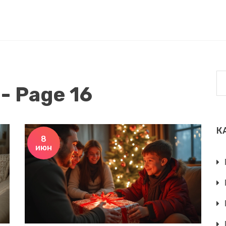
- Page 16
К
8
июн