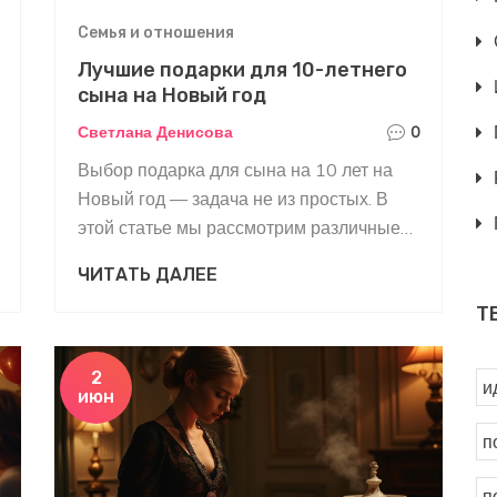
Семья и отношения
Лучшие подарки для 10-летнего
сына на Новый год
Светлана Денисова
0
Выбор подарка для сына на 10 лет на
Новый год — задача не из простых. В
этой статье мы рассмотрим различные
варианты, которые наверняка
ЧИТАТЬ ДАЛЕЕ
понравятся вашему ребёнку. От
Т
настольных игр до технологичных
гаджетов — здесь вы найдете множество
идей для вдохновения.
2
и
июн
п
п