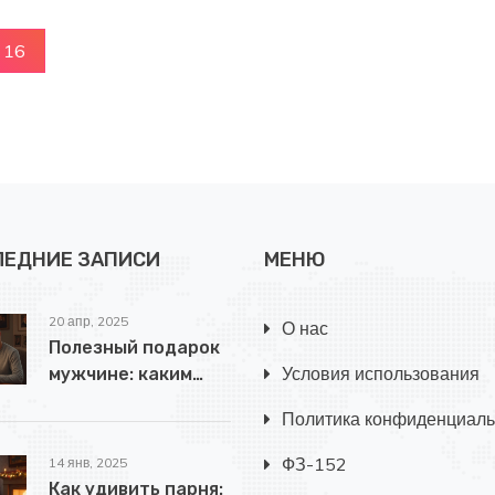
16
ЛЕДНИЕ ЗАПИСИ
МЕНЮ
20 апр, 2025
О нас
Полезный подарок
Условия использования
мужчине: каким
подарком
Политика конфиденциаль
действительно
можно удивить?
ФЗ-152
14 янв, 2025
Как удивить парня: