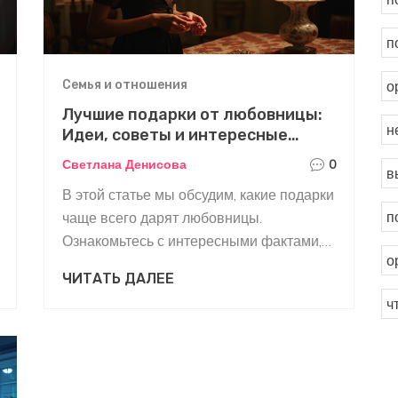
п
Семья и отношения
о
Лучшие подарки от любовницы:
н
Идеи, советы и интересные
факты
Светлана Денисова
0
в
В этой статье мы обсудим, какие подарки
п
чаще всего дарят любовницы.
Ознакомьтесь с интересными фактами,
о
чтобы выбрать идеальный подарок. Мы
ЧИТАТЬ ДАЛЕЕ
также предоставим практические
ч
советы, которые могут стать полезными
в различных ситуациях. Добавьте
оригинальности и романтики в ваши
отношения.