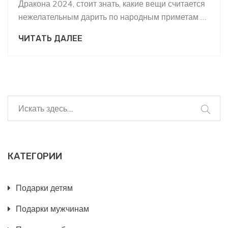
Дракона 2024, стоит знать, какие вещи считается
нежелательным дарить по народным приметам и
азиатским традициям. В статье разбираются не
ЧИТАТЬ ДАЛЕЕ
только запретные подарки, но и объясняется,
почему на них наложены такие ограничения.
Обсуждаются реальные случаи, как
неправильный подарок может повлиять на
атмосферу в семье или настроение ребенка. Есть
советы, как выбрать подходящую альтернативу
подарку, чтобы оставить только положительные
эмоции. Всё максимально ясно, чтобы избежать
ошибок и не испортить детский праздник
КАТЕГОРИИ
неприятной мелочью.
Подарки детям
Подарки мужчинам