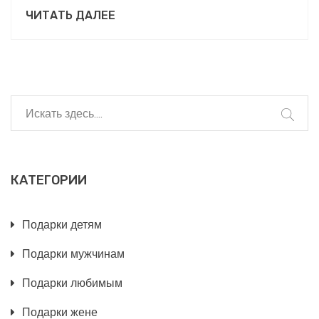
искренние чувства и внимание. В статье
ЧИТАТЬ ДАЛЕЕ
подробно рассматривются различные идеи, от
классических до неожиданных, которые помогут
сделать этот день запоминающимся. Кроме того,
здесь нашлось место и для уникальных подарков,
которые подчеркнут вашу индивидуальность и
креативность.
КАТЕГОРИИ
Подарки детям
Подарки мужчинам
Подарки любимым
Подарки жене