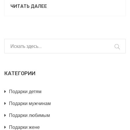
интересы, и подарки должны способствовать их
ЧИТАТЬ ДАЛЕЕ
развитию и развлекать. В статье рассмотрены
актуальные идеи, от настольных игр до
спортивного инвентаря. Цель — помочь
родителям, бабушкам и дедушкам сделать
правильный и радующий выбор.
КАТЕГОРИИ
Подарки детям
Подарки мужчинам
Подарки любимым
Подарки жене