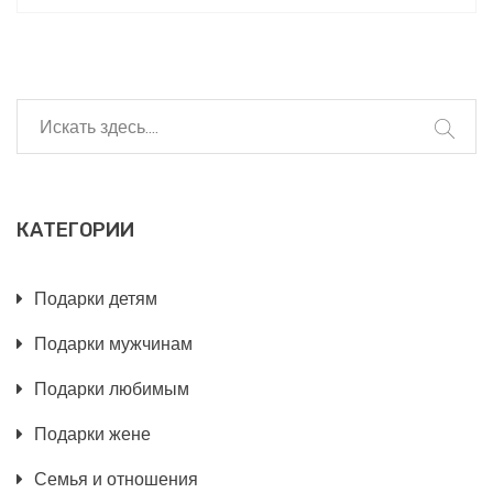
технологиям и творчеству. Важно учитывать их
хобби и индивидуальные предпочтения. Статья
предлагает идеи, которые помогут выбрать
идеальный подарок, который обрадует и удивит
ребенка.
КАТЕГОРИИ
Подарки детям
Подарки мужчинам
Подарки любимым
Подарки жене
Семья и отношения