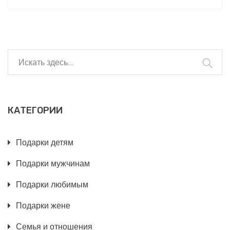
Читатели узнают о символике различных
предметов и как они могут быть неверно
истолкованы. Даны полезные советы, которые
помогут подобрать по-настоящему искренний
презент. Избегайте дарить то, что может вызвать
смятение или намекнуть на поверхностное
отношение.
КАТЕГОРИИ
Подарки детям
Подарки мужчинам
Подарки любимым
Подарки жене
Семья и отношения