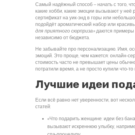
Самый надёжный способ – начать с того, что
какие хобби, какие эмоции вызывают у неё 
сертификат на уик‑энд в горы или небольшо
подойдёт ароматический набор или красивы
для приятного сюрприза»
даются примеры п
независимо от бюджета.
Не забывайте про персонализацию. Имя, о
эмоций. Это проще, чем кажется: онлайн‑се
стоимость часто не превышает цены обычног
потратили время, а не просто купили что‑то
Лучшие идеи под
Если всё равно нет уверенности, вот неск
статей:
«Что подарить женщине: идеи без бана
вызывают искреннюю улыбку, например
спа‑процедуру.