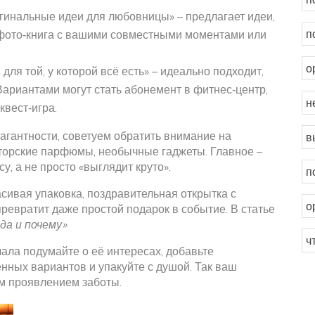
гинальные идеи для любовницы» – предлагает идеи,
п
к фото‑книга с вашими совместными моментами или
о
для той, у которой всё есть» – идеально подходит,
Вариантами могут стать абонемент в фитнес‑центр,
н
квест‑игра.
вагантности, советуем обратить внимание на
в
торские парфюмы, необычные гаджеты. Главное –
су, а не просто «выглядит круто».
п
асивая упаковка, поздравительная открытка с
о
ревратит даже простой подарок в событие. В статье
да и почему»
ч
ала подумайте о её интересах, добавьте
нных вариантов и упакуйте с душой. Так ваш
им проявлением заботы.