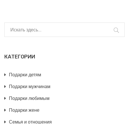
неприятных сюрпризов. Вы узнаете о культурных
и личных предпочтениях, которые важно
учитывать. Статья также поделится
действенными рекомендациями для избежания
неловкостей.
КАТЕГОРИИ
Подарки детям
Подарки мужчинам
Подарки любимым
Подарки жене
Семья и отношения