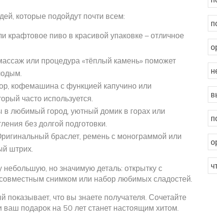
дей, которые подойдут почти всем:
п
ли крафтовое пиво в красивой упаковке – отличное
о
ассаж или процедура «тёплый камень» поможет
н
лодым.
р, кофемашина с функцией капучино или
в
торый часто используется.
 в любимый город, уютный домик в горах или
п
ления без долгой подготовки.
ригинальный браслет, ремень с монограммой или
о
ый штрих.
ч
 небольшую, но значимую деталь: открытку с
совместным снимком или набор любимых сладостей.
ый показывает, что вы знаете получателя. Сочетайте
и ваш подарок на 50 лет станет настоящим хитом.