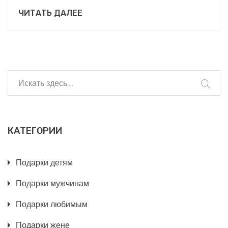
нелегком деле, мы обсудим идеи подарков для
ЧИТАТЬ ДАЛЕЕ
сына, который, кажется, уже имеет все. Мы
рассмотрим как уникальные, так и практичные
подарки, которые не только порадуют, но и будут
полезны. Узнаем, как впечатлить ребенка,
используя оригинальные подходы и современные
интересы. Советы и идеи подарков помогут
сделать выбор легким и приятным.
КАТЕГОРИИ
Подарки детям
Подарки мужчинам
Подарки любимым
Подарки жене