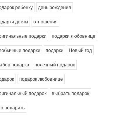
одарок ребенку
день рождения
одарки детям
отношения
ригинальные подарки
подарки любовнице
еобычные подарки
подарки
Новый год
ыбор подарка
полезный подарок
одарок
подарок любовнице
ригинальный подарок
выбрать подарок
то подарить