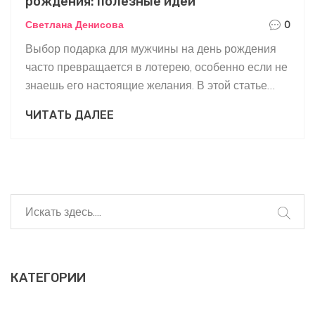
рождения: полезные идеи
Светлана Денисова
0
Выбор подарка для мужчины на день рождения
часто превращается в лотерею, особенно если не
знаешь его настоящие желания. В этой статье
собраны конкретные советы и примеры, что на
ЧИТАТЬ ДАЛЕЕ
самом деле оценивают мужчины. Вы узнаете,
какие подарки запомнятся, а какие стоит обойти
стороной. Расскажем про неожиданные мелочи,
которые делают подарок личным и полезным. Всё
без воды — только практичные идеи и честные
наблюдения.
КАТЕГОРИИ