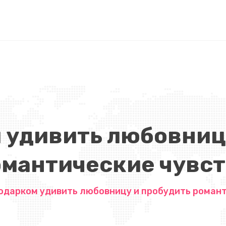
 удивить любовниц
омантические чувст
одарком удивить любовницу и пробудить роман