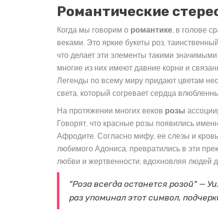
Романтические стере
Когда мы говорим о
романтике
, в голове 
веками. Это яркие букеты роз, таинственный
что делает эти элементы такими значимыми?
многие из них имеют давние корни и связа
Легенды по всему миру придают цветам нео
света, который согревает сердца влюбленны
На протяжении многих веков
розы
ассоциир
Говорят, что красные розы появились именн
Афродите. Согласно мифу, ее слезы и кровь
любимого Адониса, превратились в эти пре
любви и жертвенности, вдохновляя людей да
"Роза всегда останется розой" — У
раз упоминал этот символ, подчерк