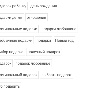
одарок ребенку
день рождения
одарки детям
отношения
ригинальные подарки
подарки любовнице
еобычные подарки
подарки
Новый год
ыбор подарка
полезный подарок
одарок
подарок любовнице
ригинальный подарок
выбрать подарок
то подарить