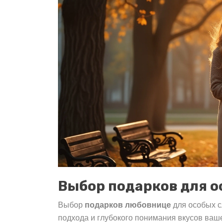
Выбор подарков для о
Выбор
подарков любовнице
для особых с
подхода и глубокого понимания вкусов ваш