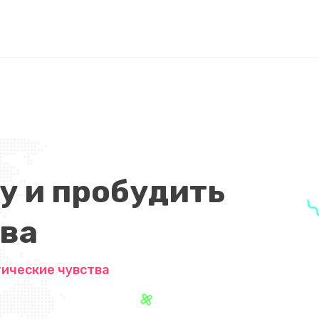
у и пробудить
ва
тические чувства