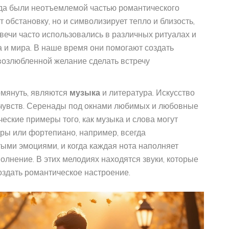
гда были неотъемлемой частью романтического
т обстановку, но и символизирует тепло и близость,
вечи часто использовались в различных ритуалах и
а и мира. В наше время они помогают создать
возлюбленной желание сделать встречу
омянуть, являются
музыка
и литература. Искусство
 чувств. Серенады под окнами любимых и любовные
ческие примеры того, как музыка и слова могут
ары или фортепиано, например, всегда
ыми эмоциями, и когда каждая нота наполняет
волнение. В этих мелодиях находятся звуки, которые
оздать романтическое настроение.