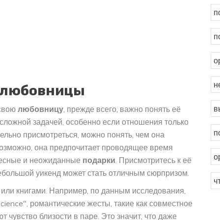
п
п
о
н
 любовницы
в
 свою
любовницу
, прежде всего, важно понять её
 сложной задачей, особенно если отношения только
п
ельно присмотреться, можно понять, чем она
 Возможно, она предпочитает проводящее время
о
ересные и неожиданные
подарки
. Присмотритесь к её
ебольшой уикенд может стать отличным сюрпризом.
ч
или книгами. Например, по данным исследования,
cience", романтические жесты, такие как совместное
 чувство близости в паре. Это значит, что даже