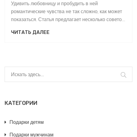
Удивить любовницу и пробудить в ней
романтические чувства не так сложно, как может
показаться. Статья предлагает несколько советов
и идей подарков, которые помогут показать
ЧИТАТЬ ДАЛЕЕ
вашей избраннице, что она действительно
особенная. Узнайте, как выбрать правильный
момент и подходящие слова, чтобы создать
незабываемые впечатления. Полезные советы и
идеи подарков сделают любой вечер с вашей
любовницей незабываемым.
КАТЕГОРИИ
Подарки детям
Подарки мужчинам