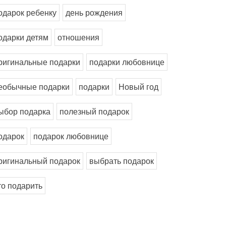
одарок ребенку
день рождения
одарки детям
отношения
ригинальные подарки
подарки любовнице
еобычные подарки
подарки
Новый год
ыбор подарка
полезный подарок
одарок
подарок любовнице
ригинальный подарок
выбрать подарок
то подарить