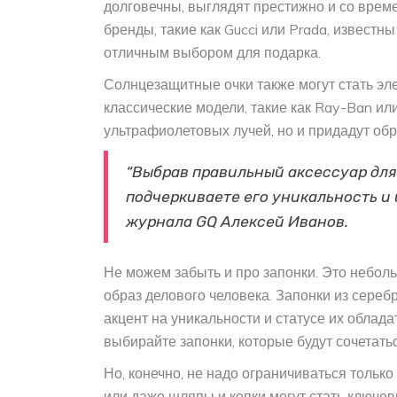
долговечны, выглядят престижно и со вре
бренды, такие как Gucci или Prada, известн
отличным выбором для подарка.
Солнцезащитные очки также могут стать эл
классические модели, такие как Ray-Ban или
ультрафиолетовых лучей, но и придадут обр
“Выбрав правильный аксессуар для 
подчеркиваете его уникальность и 
журнала GQ Алексей Иванов.
Не можем забыть и про запонки. Это небол
образ делового человека. Запонки из сереб
акцент на уникальности и статусе их облад
выбирайте запонки, которые будут сочетатьс
Но, конечно, не надо ограничиваться тольк
или даже шляпы и кепки могут стать ключев