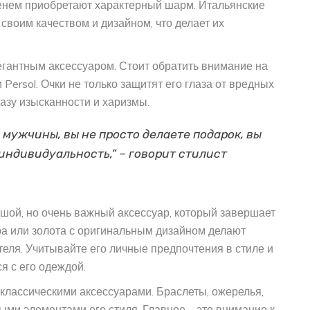
менем приобретают характерный шарм. Итальянские
ы своим качеством и дизайном, что делает их
егантным аксессуаром. Стоит обратить внимание на
 Persol. Очки не только защитят его глаза от вредных
азу изысканности и харизмы.
мужчины, вы не просто делаете подарок, вы
индивидуальность,” – говорит стилист
ьшой, но очень важный аксессуар, который завершает
ра или золота с оригинальным дизайном делают
ателя. Учитывайте его личные предпочтения в стиле и
я с его одеждой.
о классическими аксессуарами. Браслеты, ожерелья,
ыми элементами его стиля. Главное – это внимание к