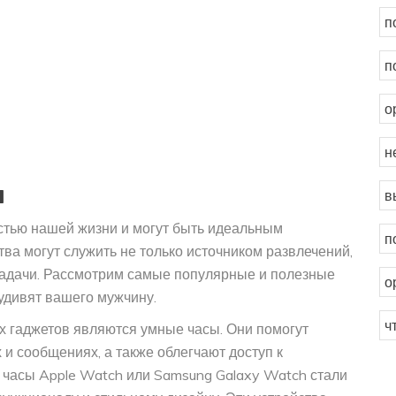
п
п
о
н
и
в
стью нашей жизни и могут быть идеальным
п
ва могут служить не только источником развлечений,
задачи. Рассмотрим самые популярные и полезные
о
удивят вашего мужчину.
ч
х гаджетов являются умные часы. Они помогут
 и сообщениях, а также облегчают доступ к
часы Apple Watch или Samsung Galaxy Watch стали