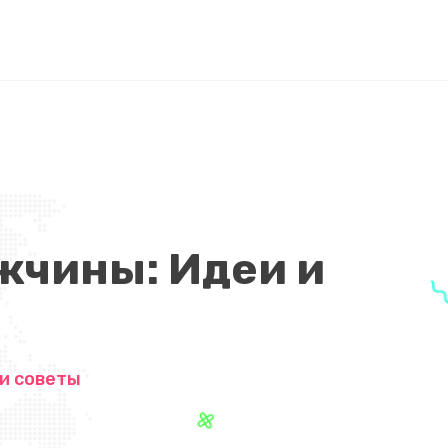
жчины: Идеи и
и советы