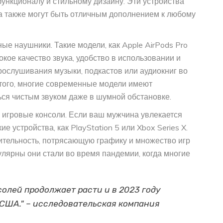
нкционалу и стильному дизайну. Эти устройства
, а также могут быть отличным дополнением к любому
ые наушники. Такие модели, как Apple AirPods Pro
е качество звука, удобство в использовании и
рослушивания музыки, подкастов или аудиокниг во
 того, многие современные модели имеют
ся чистым звуком даже в шумной обстановке.
игровые консоли. Если ваш мужчина увлекается
 устройства, как PlayStation 5 или Xbox Series X.
ительность, потрясающую графику и множество игр
улярны они стали во время пандемии, когда многие
солей продолжает расти и в 2023 году
США." – исследовательская компания