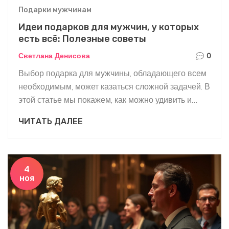
Подарки мужчинам
Идеи подарков для мужчин, у которых
есть всё: Полезные советы
Светлана Денисова
0
Выбор подарка для мужчины, обладающего всем
необходимым, может казаться сложной задачей. В
этой статье мы покажем, как можно удивить и
порадовать такого человека, предложив не только
ЧИТАТЬ ДАЛЕЕ
роскошные, но и душевные, оригинальные
подарки. Мы обсудим опытные советы и примеры,
которые помогут подобрать идеальный подарок
для богатого мужчины. Также затронем тему
4
ноя
персонализированных и впечатляющих идей. Нам
важно, чтобы ваш подарок вызвал искреннюю
улыбку и благодарность.